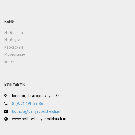
БАНИ
Из бревна
Из бруса
Каркасные
Мобильные
Бочки
КОНТАКТЫ
Болхов, Подгорная, ул., 34
8 (927) 391-59-86
bolhov@banyapodklyuch.ru
www.bolhov.banyapodklyuch.ru