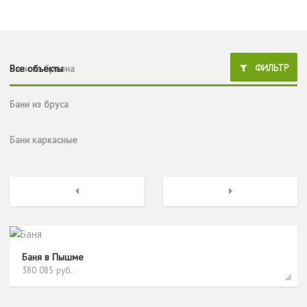
ФИЛЬТР
Все объекты
Бани из бревна
Бани из бруса
Бани каркасные
Previous
Next
Баня в Пышме
380 085 руб.